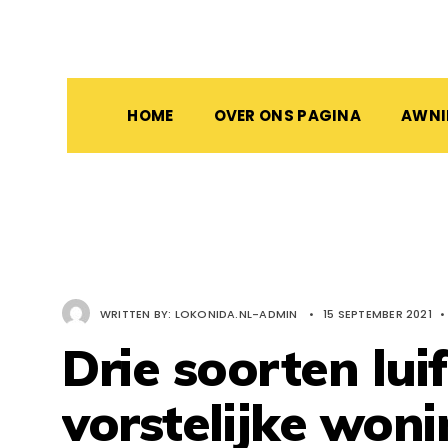
HOME
OVER ONS PAGINA
AWN
WRITTEN BY:
LOKONIDA.NL-ADMIN
•
15 SEPTEMBER 2021
•
Drie soorten luif
vorstelijke won