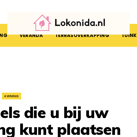
ING
VERANDA
TERRASOVERKAPPING
TUIN
AWNING
els die u bij uw
ing kunt plaatsen