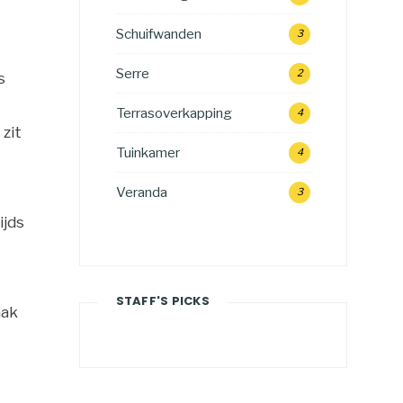
Schuifwanden
3
Serre
2
s
Terrasoverkapping
4
zit
Tuinkamer
4
Veranda
3
ijds
STAFF'S PICKS
aak