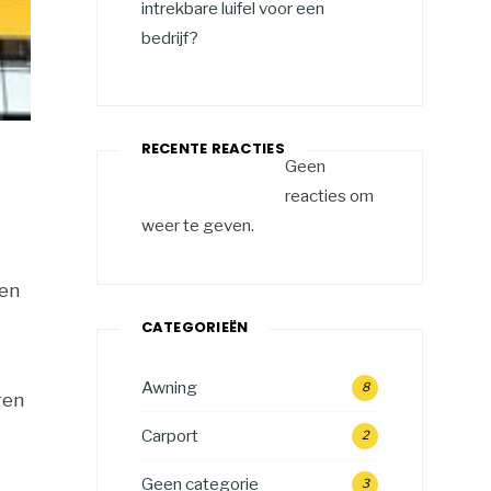
intrekbare luifel voor een
bedrijf?
RECENTE REACTIES
Geen
reacties om
weer te geven.
ren
CATEGORIEËN
Awning
8
gen
Carport
2
Geen categorie
3