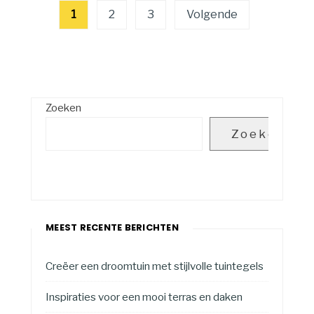
Berichten
1
2
3
Volgende
paginering
Zoeken
Zoeken
MEEST RECENTE BERICHTEN
Creëer een droomtuin met stijlvolle tuintegels
Inspiraties voor een mooi terras en daken