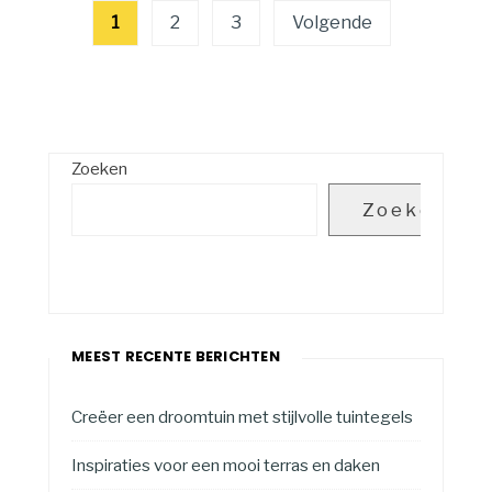
Berichten
1
2
3
Volgende
paginering
Zoeken
Zoeken
MEEST RECENTE BERICHTEN
Creëer een droomtuin met stijlvolle tuintegels
Inspiraties voor een mooi terras en daken