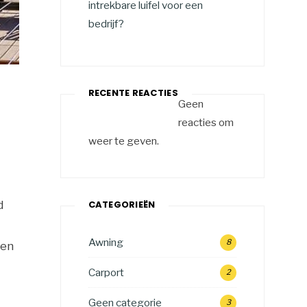
intrekbare luifel voor een
bedrijf?
RECENTE REACTIES
Geen
reacties om
weer te geven.
d
CATEGORIEËN
Awning
8
 en
Carport
2
Geen categorie
3