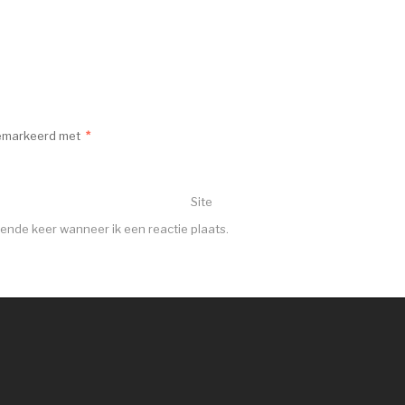
gemarkeerd met
*
Site
gende keer wanneer ik een reactie plaats.