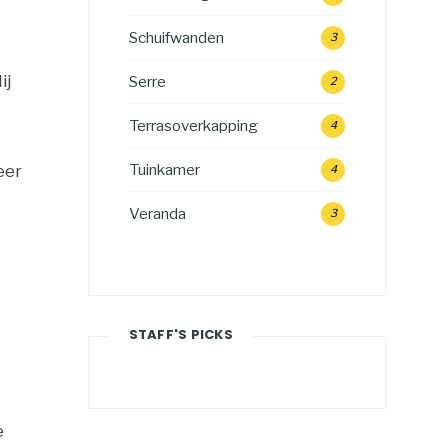
Schuifwanden
3
ij
Serre
2
Terrasoverkapping
4
Tuinkamer
eer
4
Veranda
3
STAFF'S PICKS
e