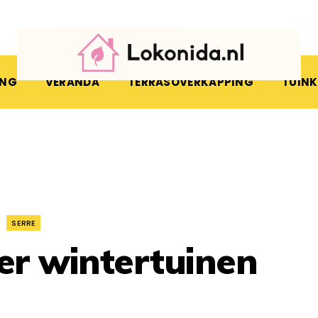
ING
VERANDA
TERRASOVERKAPPING
TUIN
•
SERRE
er wintertuinen